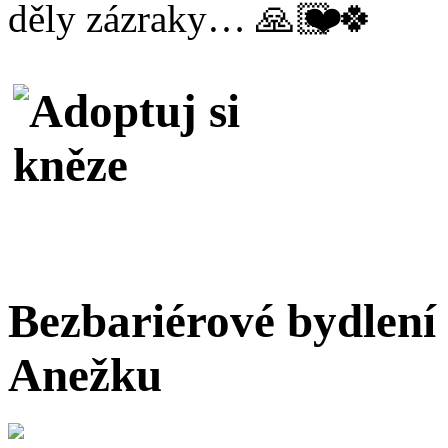
děly zázraky…
Bezbariérové bydlení
Anežku