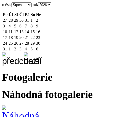
měsíc
rok
Po
Út
St
Čt
Pá
So
Ne
27
28
29
30
31
1
2
3
4
5
6
7
8
9
10
11
12
13
14
15
16
17
18
19
20
21
22
23
24
25
26
27
28
29
30
31
1
2
3
4
5
6
Fotogalerie
Náhodná fotogalerie