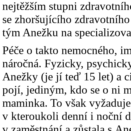
nejtěžším stupni zdravotníh
se zhoršujícího zdravotního
tým Anežku na specializov
Péče o takto nemocného, im
náročná. Fyzicky, psychick
Anežky (je jí teď 15 let) a c
pojí, jediným, kdo se o ni m
maminka. To však vyžaduje 
v kteroukoli denní i noční
v zaměstnání a zůstala s An