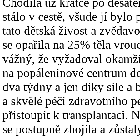
Chodila už krátce po desátém
stálo v cestě, všude jí bylo 
tato dětská živost a zvědav
se opařila na 25% těla vrouc
vážný, že vyžadoval okamži
na popáleninové centrum do
dva týdny a jen díky síle a 
a skvělé péči zdravotního 
přistoupit k transplantaci. 
se postupně zhojila a zůstaly