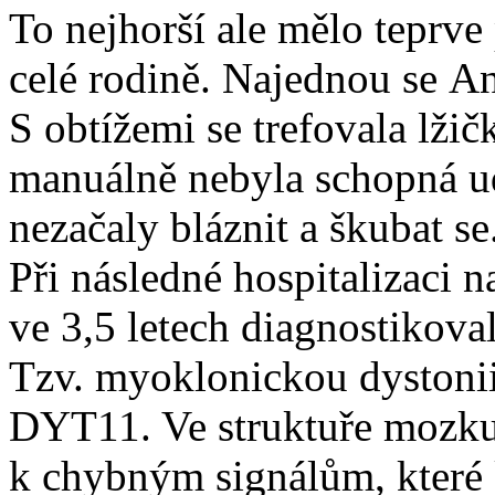
To nejhorší ale mělo teprve 
celé rodině. Najednou se An
S obtížemi se trefovala lžič
manuálně nebyla schopná udě
nezačaly bláznit a škubat se.
Při následné hospitalizaci n
ve 3,5 letech diagnostikov
Tzv. myoklonickou dystoni
DYT11. Ve struktuře mozku,
k chybným signálům, které