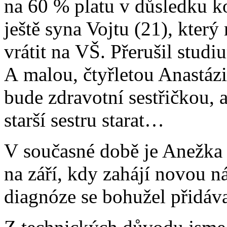
na 60 % platu v důsledku 
ještě syna Vojtu (21), kter
vrátit na VŠ. Přerušil stu
A malou, čtyřletou Anastázii
bude zdravotní sestřičkou, 
starší sestru starat…
V současné době je Anežka
na září, kdy zahájí novou ná
diagnóze se bohužel přidávaj