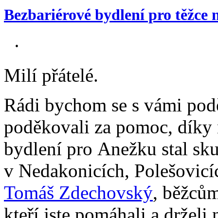
Bezbariérové bydlení pro těžc
·
Milí přátelé.
Rádi bychom se s vámi poděl
poděkovali za pomoc, díky 
bydlení pro Anežku stal sk
v Nedakonicích, Polešovic
Tomáš Zdechovský
, běžců
kteří jste pomáhali a drželi 