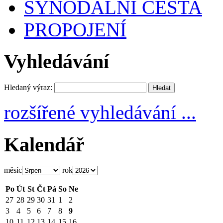
SYNODÁLNÍ CESTA
PROPOJENÍ
Vyhledávání
Hledaný výraz:
rozšířené vyhledávání ...
Kalendář
měsíc
rok
Po
Út
St
Čt
Pá
So
Ne
27
28
29
30
31
1
2
3
4
5
6
7
8
9
10
11
12
13
14
15
16