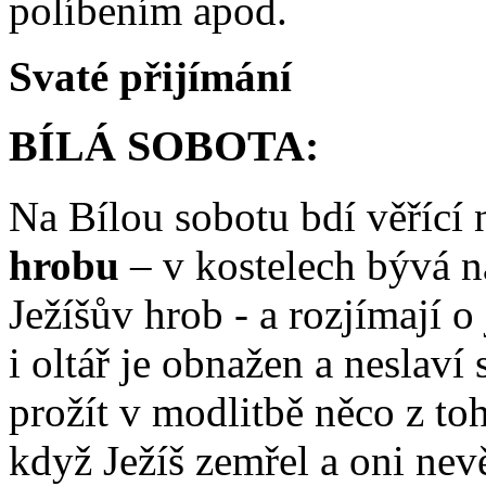
políbením apod.
Svaté přijímání
BÍLÁ SOBOTA:
Na Bílou sobotu bdí věřící
hrobu
– v kostelech bývá 
Ježíšův hrob - a rozjímají o
i oltář je obnažen a neslaví 
prožít v modlitbě něco z toh
když Ježíš zemřel a oni nevě