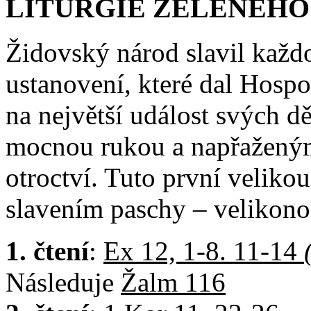
LITURGIE ZELENÉHO
Židovský národ slavil každ
ustanovení, které dal Hosp
na největší událost svých d
mocnou rukou a napřažený
otroctví. Tuto první veliko
slavením paschy – velikonoč
1. čtení
:
Ex 12, 1-8. 11-14
Následuje
Žalm 116