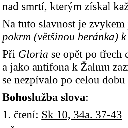
nad smrtí, kterým získal ka
Na tuto slavnost je zvykem 
pokrm (většinou beránka) k
Při
Gloria
se opět po třech
a jako antifona k Žalmu za
se nezpívalo po celou dobu 
Bohoslužba slova
:
čtení:
Sk 10, 34a. 37-43