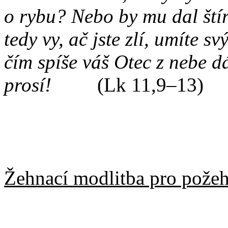
o rybu? Nebo by mu dal štíra
tedy vy, ač jste zlí, umíte 
čím spíše váš Otec z nebe 
prosí!
(Lk 11,9–13)
Žehnací modlitba pro pože