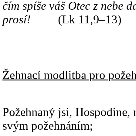
čím spíše váš Otec z nebe 
prosí!
(Lk 11,9–13)
Žehnací modlitba pro pože
Požehnaný jsi, Hospodine, 
svým požehnáním;