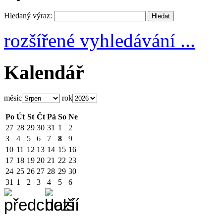
Hledaný výraz:
rozšířené vyhledávání ...
Kalendář
měsíc
rok
Po
Út
St
Čt
Pá
So
Ne
27
28
29
30
31
1
2
3
4
5
6
7
8
9
10
11
12
13
14
15
16
17
18
19
20
21
22
23
24
25
26
27
28
29
30
31
1
2
3
4
5
6