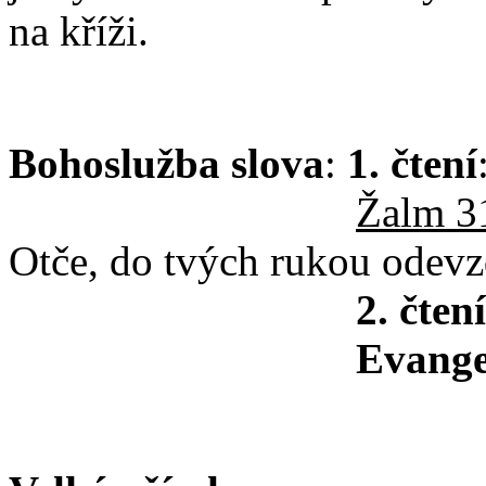
na kříži.
Bohoslužba slova
:
1. čtení
Žalm 3
Otče, do tvých rukou odev
2. čtení
Evangeli