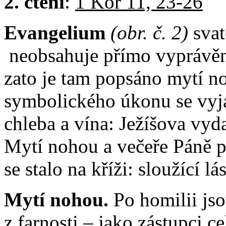
2. čtení
:
1 Kor 11, 23-26
Evangelium
(obr. č. 2)
sva
neobsahuje přímo vyprávění
zato je tam popsáno mytí 
symbolického úkonu se vyja
chleba a vína: Ježíšova vyd
Mytí nohou a večeře Páně př
se stalo na kříži: sloužící l
Mytí nohou.
Po homilii js
z farnosti – jako zástupci c